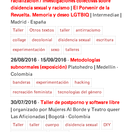
racialización / Investigaciones colectivas sobre
|
disidencia sexual y racismo
El Porvenir de la
|
|
Revuelta. Memoria y deseo LGTBIQ
Intermediae
Madrid - España
Taller
Otros textos
taller
antirracismo
collage
decolonial
disidencia sexual
escritura
experimentación
sexo
talleres
26/08/2016
-
15/09/2016
-
Metodologías
|
subnormales (exposición)
Platohedro
Medellín -
Colombia
banderas
experimentación
hacking
recreación feminista
tecnologías del género
30/07/2016
-
Taller de postporno y software libre
|
organizado por Mujeres Al Borde y Teatro queer
|
Las Aficionadas
Bogotá - Colombia
Taller
taller
cuerpo
disidencia sexual
DIY