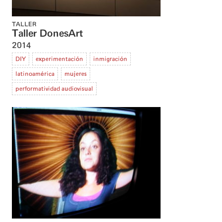
TALLER
Taller DonesArt
2014
DIY
experimentación
inmigración
latinoamérica
mujeres
performatividad audiovisual