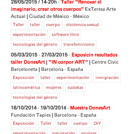
28/05/2015 / 14-20h
-
Taller "Renovar el
imaginario, crear otros cuerpos"
ExTeresa Arte
|
Actual
Ciudad de México - México
Taller
taller
cuerpo
disidencia sexual
experimentación
software libre
tecnologías del género
transfeminismo
05/03/2015
-
27/03/2015
-
Exposicin resultados
|
|
taller DonesArt
"IN corpor ART"
Centre Cívic
|
Barceloneta
Barcelona - España
Exposición
taller
experimentación
inmigración
latinoamérica
mujeres
sudakas
tecnologías del género
16/10/2014
-
19/10/2014
-
Muestra DonesArt
|
Fundación Tapies
Barcelona - España
Exposición
Taller
taller
cuerpo
DIY
experimentación
inmigración
mujeres