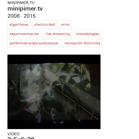
MINIPIMER.TV
minipimer.tv
2008
2015
algoritmos
electricidad
error
experimentación
live streaming
metodologías
performatividad audiovisual
recreación feminista
VIDEO