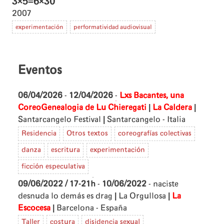
3×5=6×30
2007
experimentación
performatividad audiovisual
Eventos
06/04/2026
-
12/04/2026
-
Lxs Bacantes, una
|
|
CoreoGenealogia de Lu Chieregati
La Caldera
|
Santarcangelo Festival
Santarcangelo - Italia
Residencia
Otros textos
coreografías colectivas
danza
escritura
experimentación
ficción especulativa
09/06/2022 / 17-21h
-
10/06/2022
- naciste
|
|
desnuda lo demás es drag
La Orgullosa
La
|
Escocesa
Barcelona - España
Taller
costura
disidencia sexual