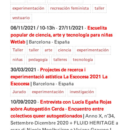
experimentación
recreación feminista
taller
vestuario
06/11/2021 / 10-13h
-
27/11/2021
-
Escuelita
popular de ciencia, arte y tecnología para niñas
|
Wetlab
Barcelona - España
Taller
taller
arte
ciencia
experimentación
niñas
pedagogía
talleres
tecnología
30/03/2021
-
Projectes de recerca i
experimentació astística La Escocesa 2021
La
|
Escocesa
Barcelona - España
Jurado
experimentación
investigación
10/09/2020
-
Entrevista con Lucía Egaña Rojas
sobre Autogestión Cerda - Encuentro entre
|
colectivos queer autogestionados
Anno X, n°34,
Settembre-Dicembre 2020 + FLUID HERITAGE a
|
cura di Nicole Moolhuijsen e Viviana Gravano