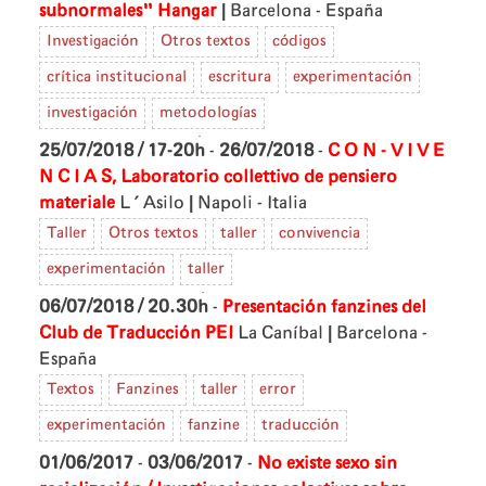
|
subnormales"
Hangar
Barcelona - España
Investigación
Otros textos
códigos
crítica institucional
escritura
experimentación
investigación
metodologías
25/07/2018 / 17-20h
-
26/07/2018
-
C O N - V I V E
N C I A S, Laboratorio collettivo de pensiero
|
materiale
L'Asilo
Napoli - Italia
Taller
Otros textos
taller
convivencia
experimentación
taller
06/07/2018 / 20.30h
-
Presentación fanzines del
|
Club de Traducción PEI
La Caníbal
Barcelona -
España
Textos
Fanzines
taller
error
experimentación
fanzine
traducción
01/06/2017
-
03/06/2017
-
No existe sexo sin