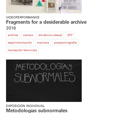
VIDEOPERFORMANCE
Fragments for a desiderable archive
2016
archivo
cuerpo
disidencia sexual
DIY
experimentación
marranx
postpornografía
recreación feminista
EXPOSICIÓN INDIVIDUAL
Metodologías subnormales