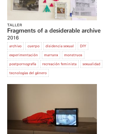
TALLER
Fragments of a desiderable archive
2016
archivo
cuerpo
disidencia sexual
DIY
experimentación
marranx
monstruos
postpornografía
recreación feminista
sexualidad
tecnologías del género