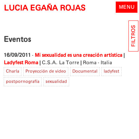
Skip
LUCIA EGAÑA ROJAS
MENU
to
content
FILTROS
Eventos
|
16/09/2011
-
Mi sexualidad es una creación artística
|
|
Ladyfest Roma
C.S.A. La Torre
Roma - Italia
Charla
Proyección de video
Documental
ladyfest
postpornografía
sexualidad