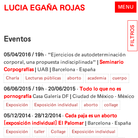
Skip
LUCIA EGAÑA ROJAS
MENU
to
content
FILTROS
Eventos
05/04/2016 / 19h
- "Ejercicios de autodeterminación
|
corporal, una propuesta indisciplinada"
Seminario
|
|
Corpografías
UAB
Barcelona - España
Charla
Lecturas públicas
aborto
academia
cuerpo
06/06/2015 / 19h
-
20/06/2015
-
Todo lo que no es
|
pornografía
Casa Galería DF
Ciudad de México - México
Exposición
Exposición individual
aborto
collage
05/12/2014
-
28/12/2014
-
Cada paja es un aborto
|
[exposición individual]
El Palomar
Barcelona - España
Exposición
taller
Collage
Exposición individual