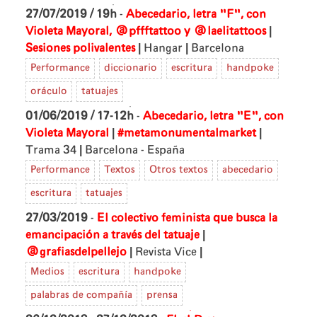
27/07/2019 / 19h
-
Abecedario, letra "F", con
|
Violeta Mayoral, @pffftattoo y @laelitattoos
|
|
Sesiones polivalentes
Hangar
Barcelona
Performance
diccionario
escritura
handpoke
oráculo
tatuajes
01/06/2019 / 17-12h
-
Abecedario, letra "E", con
|
|
Violeta Mayoral
#metamonumentalmarket
|
Trama 34
Barcelona - España
Performance
Textos
Otros textos
abecedario
escritura
tatuajes
27/03/2019
-
El colectivo feminista que busca la
|
emancipación a través del tatuaje
|
|
@grafiasdelpellejo
Revista Vice
Medios
escritura
handpoke
palabras de compañía
prensa