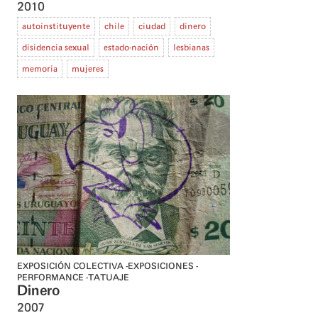
2010
autoinstituyente
chile
ciudad
dinero
disidencia sexual
estado-nación
lesbianas
memoria
mujeres
EXPOSICIÓN COLECTIVA
EXPOSICIONES
PERFORMANCE
TATUAJE
Dinero
2007