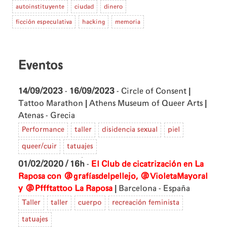
autoinstituyente
ciudad
dinero
ficción especulativa
hacking
memoria
Eventos
|
14/09/2023
-
16/09/2023
- Circle of Consent
|
|
Tattoo Marathon
Athens Museum of Queer Arts
Atenas - Grecia
Performance
taller
disidencia sexual
piel
queer/cuir
tatuajes
01/02/2020 / 16h
-
El Club de cicatrización en La
Raposa con @grafíasdelpellejo, @VioletaMayoral
|
y @Pffftattoo
La Raposa
Barcelona - España
Taller
taller
cuerpo
recreación feminista
tatuajes