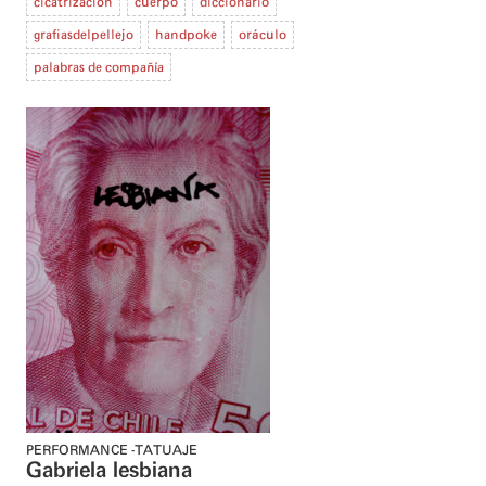
cicatrización
cuerpo
diccionario
grafiasdelpellejo
handpoke
oráculo
palabras de compañía
PERFORMANCE
TATUAJE
Gabriela lesbiana