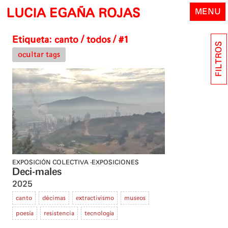
Skip
LUCIA EGAÑA ROJAS
MENU
to
content
Etiqueta:
canto
/ todos / #1
FILTROS
ocultar tags
EXPOSICIÓN COLECTIVA
EXPOSICIONES
Deci-males
2025
canto
décimas
extractivismo
museos
poesía
resistencia
tecnología