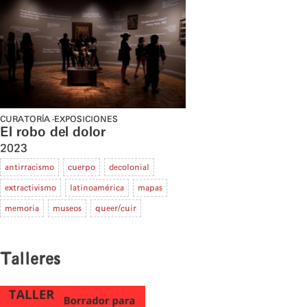
CURATORÍA
EXPOSICIONES
El robo del dolor
2023
antirracismo
cuerpo
decolonial
extractivismo
latinoamérica
mapas
memoria
museos
queer/cuir
Talleres