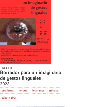
TALLER
Borrador para un imaginario
de gestos linguales
2023
escritura
lengua
lesbianas
mirada
saber-sabor