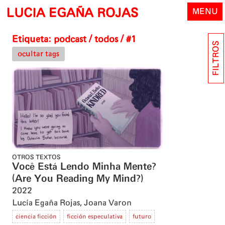
Skip
LUCIA EGAÑA ROJAS
MENU
to
content
Etiqueta:
podcast
/ todos / #1
FILTROS
ocultar tags
OTROS TEXTOS
Você Está Lendo Minha Mente?
(Are You Reading My Mind?)
2022
Lucía Egaña Rojas
,
Joana Varon
ciencia ficción
ficción especulativa
futuro