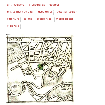
antirracismo
bibliografías
códigos
crítica institucional
decolonial
desclasificación
escritura
galería
geopolítica
metodologías
violencia