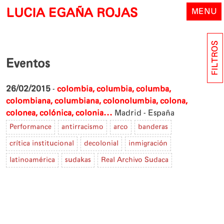
Skip
LUCIA EGAÑA ROJAS
MENU
to
content
FILTROS
Eventos
26/02/2015
-
colombia, columbia, columba,
colombiana, columbiana, colonolumbia, colona,
colonea, colónica, colonia...
Madrid - España
Performance
antirracismo
arco
banderas
crítica institucional
decolonial
inmigración
latinoamérica
sudakas
Real Archivo Sudaca