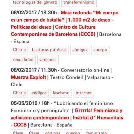
tecnologías del género
transfeminismo
08/02/2017 / 18.30h
-
Mesa redonda "Mi cuerpo
|
es un campo de batalla"
1.000 m2 de deseo -
|
Políticas del deseo
Centro de Cultura
|
Contemporánea de Barcelona (CCCB)
Barcelona
- España
Charla
Lecturas públicas
códigos
cuerpo
sexualidad
violencia
|
08/02/2017 / 11.30h
- Conversatorio on-line
|
|
Muestra Exploit
Teatro Condell
Valparaíso -
Chile
Charla
códigos
fascismo
internet
05/05/2016 / 18h
- "Lubricando el feminismo.
|
Feminismo y pornografía"
Grrrrls! Feminismo y
|
activismo contemporáneo
Institut d'Humanitats
|
- CCCB
Barcelona - España
Clase
Clase
códigos
cuerpo
feminismo