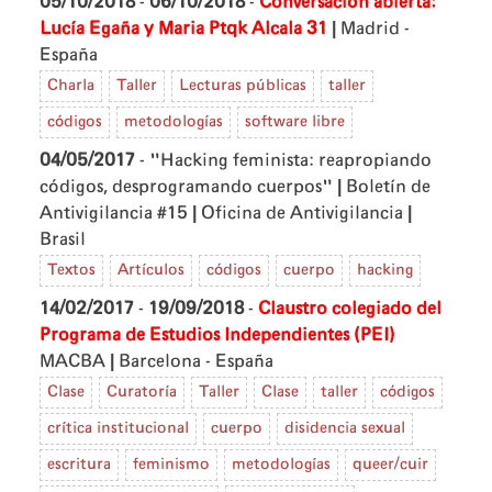
05/10/2018
-
06/10/2018
-
Conversación abierta:
|
Lucía Egaña y Maria Ptqk
Alcala 31
Madrid -
España
Charla
Taller
Lecturas públicas
taller
códigos
metodologías
software libre
04/05/2017
- "Hacking feminista: reapropiando
|
códigos, desprogramando cuerpos"
Boletín de
|
|
Antivigilancia #15
Oficina de Antivigilancia
Brasil
Textos
Artículos
códigos
cuerpo
hacking
14/02/2017
-
19/09/2018
-
Claustro colegiado del
Programa de Estudios Independientes (PEI)
|
MACBA
Barcelona - España
Clase
Curatoría
Taller
Clase
taller
códigos
crítica institucional
cuerpo
disidencia sexual
escritura
feminismo
metodologías
queer/cuir