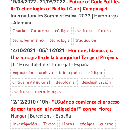
19/08/2022
-
21/08/2022
-
Future of Code Politics
|
|
II: Technologies of Radical Care
Kampnagel
|
Internationales Sommerfestival 2022
Hamburgo
- Alemania
Charla
Curatoría
códigos
escritura
futuro
tecnofeminismo
tecnología
traducción
14/10/2021
-
05/11/2021
-
Hombre, blanco, cis.
Una etnografía de la blanquitud
Tangent Projects
|
L'Hospitalet de Llobregat - España
Exposición
archivo
bibliografías
códigos
crítica institucional
decolonial
desclasificación
escritura
metodologías
12/12/2019 / 19h
-
"¿Cuándo comienza el proceso
de escritura de la investigación?" con val flores
|
Hangar
Barcelona - España
Investigación
Textos
Libros
códigos
cuerpo