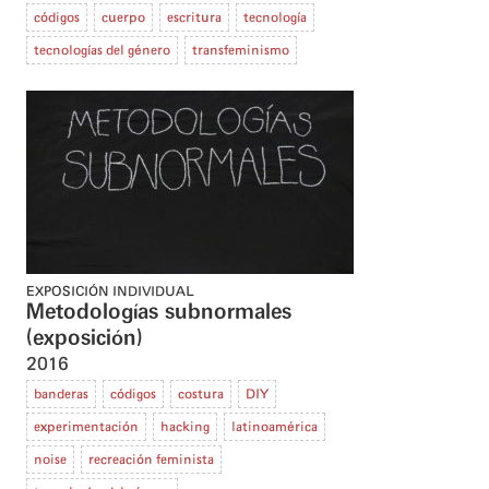
códigos
cuerpo
escritura
tecnología
tecnologías del género
transfeminismo
EXPOSICIÓN INDIVIDUAL
Metodologías subnormales
(exposición)
2016
banderas
códigos
costura
DIY
experimentación
hacking
latinoamérica
noise
recreación feminista