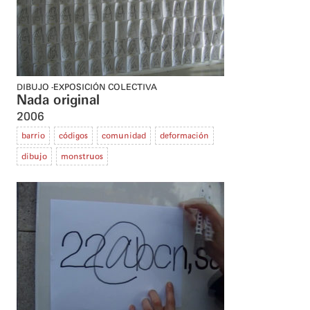
DIBUJO
EXPOSICIÓN COLECTIVA
Nada original
2006
barrio
códigos
comunidad
deformación
dibujo
monstruos