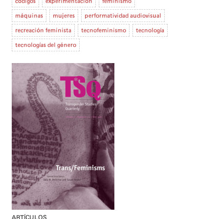
códigos
experimentación
feminismo
máquinas
mujeres
performatividad audiovisual
recreación feminista
tecnofeminismo
tecnología
tecnologías del género
ARTÍCULOS