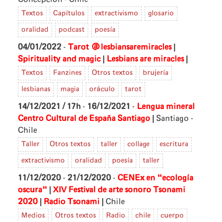
Textos
Capítulos
extractivismo
glosario
oralidad
podcast
poesía
|
04/01/2022
-
Tarot @lesbiansaremiracles
|
|
Spirituality and magic
Lesbians are miracles
Textos
Fanzines
Otros textos
brujería
lesbianas
magia
oráculo
tarot
14/12/2021 / 17h
-
16/12/2021
-
Lengua mineral
|
Centro Cultural de España Santiago
Santiago -
Chile
Taller
Otros textos
taller
collage
escritura
extractivismo
oralidad
poesía
taller
11/12/2020
-
21/12/2020
-
CENEx en "ecología
|
oscura"
XIV Festival de arte sonoro Tsonami
|
|
2020
Radio Tsonami
Chile
Medios
Otros textos
Radio
chile
cuerpo