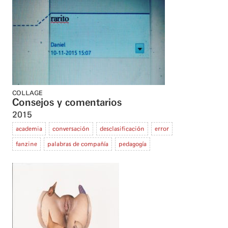
COLLAGE
Consejos y comentarios
2015
academia
conversación
desclasificación
error
fanzine
palabras de compañía
pedagogía