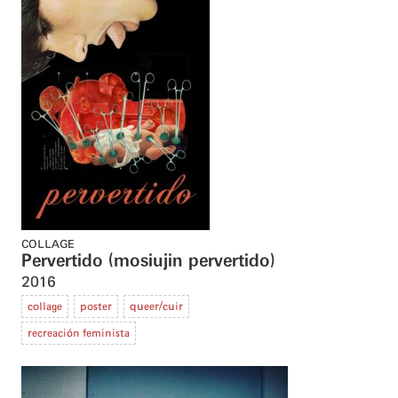
COLLAGE
Pervertido (mosiujin pervertido)
2016
collage
poster
queer/cuir
recreación feminista