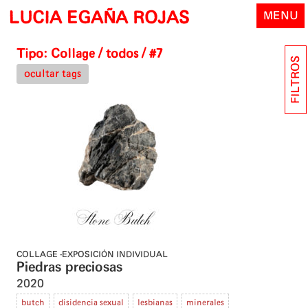
Skip
LUCIA EGAÑA ROJAS
MENU
to
content
Tipo:
Collage
/ todos / #7
FILTROS
ocultar tags
COLLAGE
EXPOSICIÓN INDIVIDUAL
Piedras preciosas
2020
butch
disidencia sexual
lesbianas
minerales