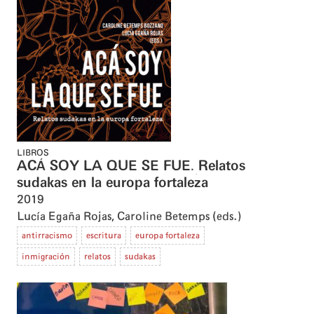
LIBROS
ACÁ SOY LA QUE SE FUE. Relatos
sudakas en la europa fortaleza
2019
Lucía Egaña Rojas
,
Caroline Betemps (eds.)
antirracismo
escritura
europa fortaleza
inmigración
relatos
sudakas