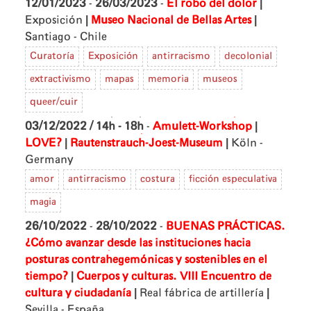
|
12/01/2023
-
26/03/2023
-
El robo del dolor
|
|
Exposición
Museo Nacional de Bellas Artes
Santiago - Chile
Curatoría
Exposición
antirracismo
decolonial
extractivismo
mapas
memoria
museos
queer/cuir
|
03/12/2022 / 14h - 18h
-
Amulett-Workshop
|
|
LOVE?
Rautenstrauch-Joest-Museum
Köln -
Germany
amor
antirracismo
costura
ficción especulativa
magia
26/10/2022
-
28/10/2022
-
BUENAS PRÁCTICAS.
¿Cómo avanzar desde las instituciones hacia
posturas contrahegemónicas y sostenibles en el
|
tiempo?
Cuerpos y culturas. VIII Encuentro de
|
|
cultura y ciudadanía
Real fábrica de artillería
Sevilla - España