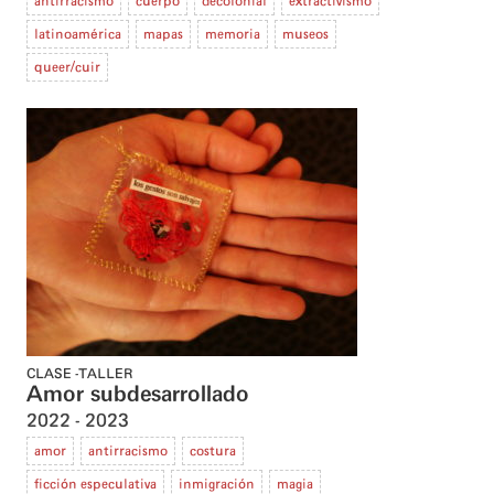
antirracismo
cuerpo
decolonial
extractivismo
latinoamérica
mapas
memoria
museos
queer/cuir
CLASE
TALLER
Amor subdesarrollado
2022
2023
amor
antirracismo
costura
ficción especulativa
inmigración
magia