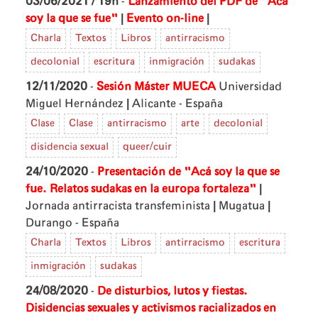
03/06/2021 / 19h
-
Lanzamiento del PDF de "Acá
|
|
soy la que se fue"
Evento on-line
Charla
Textos
Libros
antirracismo
decolonial
escritura
inmigración
sudakas
12/11/2020
-
Sesión Máster MUECA
Universidad
|
Miguel Hernández
Alicante - España
Clase
Clase
antirracismo
arte
decolonial
disidencia sexual
queer/cuir
24/10/2020
-
Presentación de "Acá soy la que se
|
fue. Relatos sudakas en la europa fortaleza"
|
|
Jornada antirracista transfeminista
Mugatua
Durango - España
Charla
Textos
Libros
antirracismo
escritura
inmigración
sudakas
24/08/2020
-
De disturbios, lutos y fiestas.
Disidencias sexuales y activismos racializados en