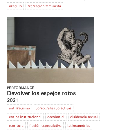
oráculo
recreación feminista
PERFORMANCE
Devolver los espejos rotos
2021
antirracismo
coreografías colectivas
crítica institucional
decolonial
disidencia sexual
escritura
ficción especulativa
latinoamérica