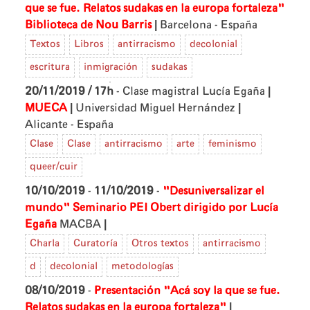
que se fue. Relatos sudakas en la europa fortaleza"
|
Biblioteca de Nou Barris
Barcelona - España
Textos
Libros
antirracismo
decolonial
escritura
inmigración
sudakas
|
20/11/2019 / 17h
- Clase magistral Lucía Egaña
|
|
MUECA
Universidad Miguel Hernández
Alicante - España
Clase
Clase
antirracismo
arte
feminismo
queer/cuir
10/10/2019
-
11/10/2019
-
"Desuniversalizar el
mundo" Seminario PEI Obert dirigido por Lucía
|
Egaña
MACBA
Charla
Curatoría
Otros textos
antirracismo
d
decolonial
metodologías
08/10/2019
-
Presentación "Acá soy la que se fue.
|
Relatos sudakas en la europa fortaleza"