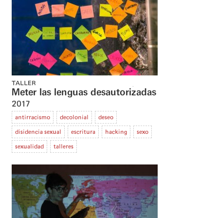
TALLER
Meter las lenguas desautorizadas
2017
antirracismo
decolonial
deseo
disidencia sexual
escritura
hacking
sexo
sexualidad
talleres