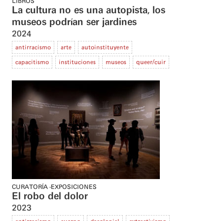
LIBROS
La cultura no es una autopista, los
museos podrían ser jardines
2024
antirracismo
arte
autoinstituyente
capacitismo
instituciones
museos
queer/cuir
CURATORÍA
EXPOSICIONES
El robo del dolor
2023