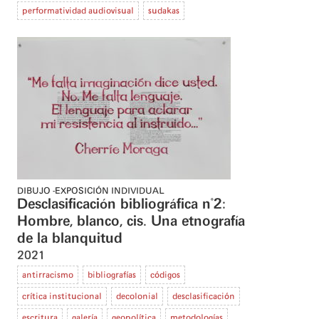
performatividad audiovisual
sudakas
DIBUJO
EXPOSICIÓN INDIVIDUAL
Desclasificación bibliográfica n°2:
Hombre, blanco, cis. Una etnografía
de la blanquitud
2021
antirracismo
bibliografías
códigos
crítica institucional
decolonial
desclasificación
escritura
galería
geopolítica
metodologías