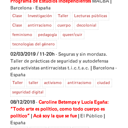
|
Programa de Estudios Independientes
MACBA
Barcelona - España
Clase
Investigación
Taller
Lecturas públicas
Clase
antirracismo
cuerpo
decolonial
feminismo
pedagogía
queer/cuir
tecnologías del género
02/03/2019 / 11-20h
- Seguras y sin mordaza.
Taller de prácticas de seguridad y autodefensa
|
para activistas antirracistas
t.i.c.t.a.c.
Barcelona -
España
Taller
taller
activismo
antirracismo
ciudad
seguridad digital
08/12/2018
-
Caroline Betemps y Lucía Egaña:
“Todo arte es político, como todo cuerpo es
|
|
|
político”
Acá soy la que se fue
El Público
España