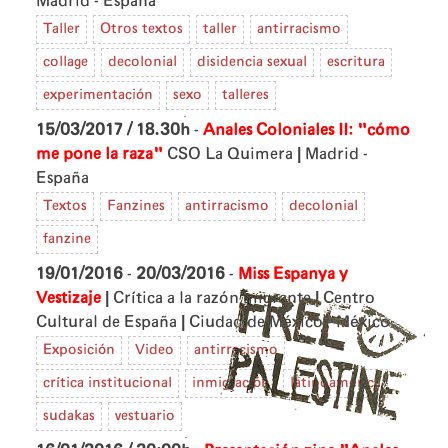
Madrid - España
Taller
Otros textos
taller
antirracismo
collage
decolonial
disidencia sexual
escritura
experimentación
sexo
talleres
15/03/2017 / 18.30h
-
Anales Coloniales II: "cómo
|
me pone la raza"
CSO La Quimera
Madrid -
España
Textos
Fanzines
antirracismo
decolonial
fanzine
19/01/2016
-
20/03/2016
-
Miss Espanya y
|
|
Vestizaje
Crítica a la razón migrante
Centro
|
Cultural de España
Ciudad de México - México
Exposición
Video
antirracismo
crítica institucional
inmigración
latinoamérica
sudakas
vestuario