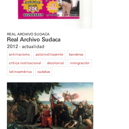
REAL ARCHIVO SUDACA
Real Archivo Sudaca
2012
actualidad
antirracismo
autoinstituyente
banderas
crítica institucional
decolonial
inmigración
latinoamérica
sudakas