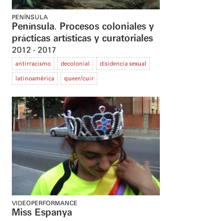
PENÍNSULA
Península. Procesos coloniales y
prácticas artísticas y curatoriales
2012
2017
antirracismo
decolonial
disidencia sexual
latinoamérica
queer/cuir
VIDEOPERFORMANCE
Miss Espanya