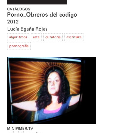
CATÁLOGOS
Porno_Obreros del código
2012
Lucía Egaña Rojas
algoritmos
arte
curatoría
escritura
pornografía
MINIPIMER.TV