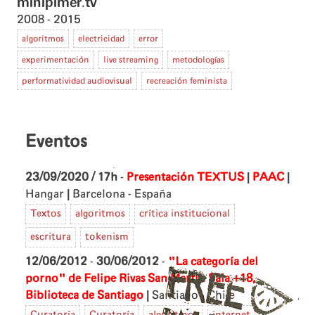
minipimer.tv
2008
2015
algoritmos
electricidad
error
experimentación
live streaming
metodologías
performatividad audiovisual
recreación feminista
Eventos
|
|
23/09/2020 / 17h
-
Presentación TEXTUS
PAAC
|
Hangar
Barcelona - España
Textos
algoritmos
crítica institucional
escritura
tokenism
12/06/2012
-
30/06/2012
-
"La categoría del
porno" de Felipe Rivas San Martín
Sala +18,
|
Biblioteca de Santiago
Santiago - Chile
Curatoría
Curatoría
algoritmos
internet