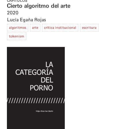
CAPÍTULOS
Cierto algoritmo del arte
2020
Lucía Egaña Rojas
algoritmos
arte
crítica institucional
escritura
tokenism