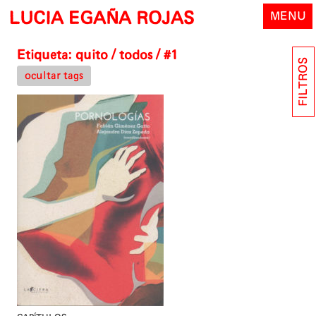
Skip
LUCIA EGAÑA ROJAS
MENU
to
content
Etiqueta:
quito
/ todos / #1
FILTROS
ocultar tags