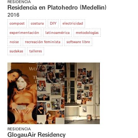
RESIDENCIA
Residencia en Platohedro (Medellín)
2016
compost
costura
DIY
electricidad
experimentación
latinoamérica
metodologías
noise
recreación feminista
software libre
sudakas
talleres
RESIDENCIA
GlogauAir Residency