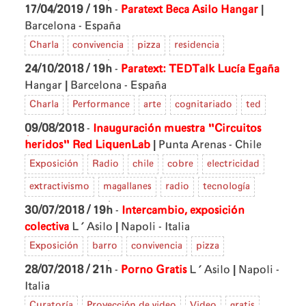
|
17/04/2019 / 19h
-
Paratext Beca Asilo
Hangar
Barcelona - España
Charla
convivencia
pizza
residencia
24/10/2018 / 19h
-
Paratext: TEDTalk Lucía Egaña
|
Hangar
Barcelona - España
Charla
Performance
arte
cognitariado
ted
09/08/2018
-
Inauguración muestra "Circuitos
|
heridos"
Red LiquenLab
Punta Arenas - Chile
Exposición
Radio
chile
cobre
electricidad
extractivismo
magallanes
radio
tecnología
30/07/2018 / 19h
-
Intercambio, exposición
|
colectiva
L'Asilo
Napoli - Italia
Exposición
barro
convivencia
pizza
|
28/07/2018 / 21h
-
Porno Gratis
L'Asilo
Napoli -
Italia
Curatoría
Proyección de video
Video
gratis