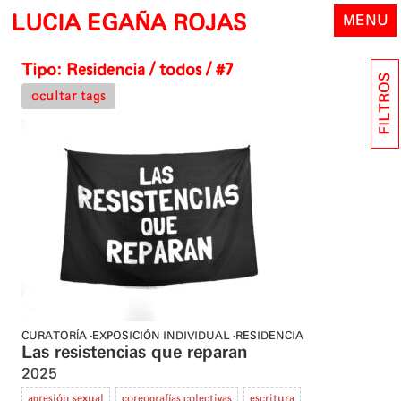
Skip
LUCIA EGAÑA ROJAS
MENU
to
content
Tipo:
Residencia
/ todos / #7
FILTROS
ocultar tags
CURATORÍA
EXPOSICIÓN INDIVIDUAL
RESIDENCIA
Las resistencias que reparan
2025
agresión sexual
coreografías colectivas
escritura