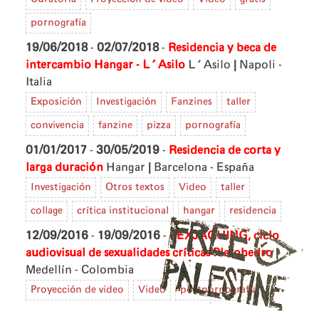
pornografía
19/06/2018
-
02/07/2018
-
Residencia y beca de
|
intercambio Hangar - L'Asilo
L'Asilo
Napoli -
Italia
Exposición
Investigación
Fanzines
taller
convivencia
fanzine
pizza
pornografía
01/01/2017
-
30/05/2019
-
Residencia de corta y
|
larga duración
Hangar
Barcelona - España
Investigación
Otros textos
Video
taller
collage
crítica institucional
hangar
residencia
12/09/2016
-
19/09/2016
-
SEXJAQUING, ciclo
|
audiovisual de sexualidades críticas
Platohedro
Medellín - Colombia
Proyección de video
Video
postpornografía