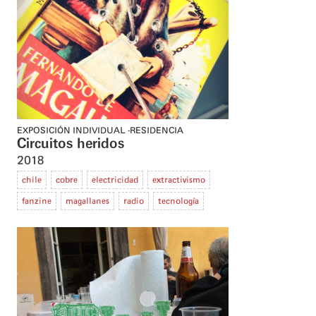
EXPOSICIÓN INDIVIDUAL
RESIDENCIA
Circuitos heridos
2018
chile
cobre
electricidad
extractivismo
fanzine
magallanes
radio
tecnología