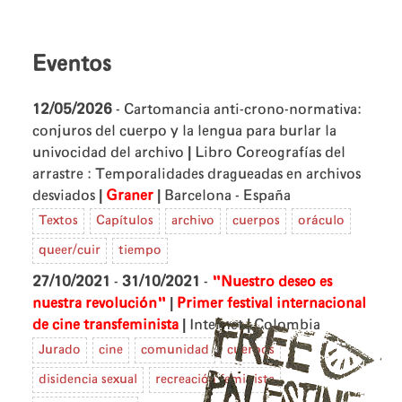
Eventos
12/05/2026
- Cartomancia anti-crono-normativa:
conjuros del cuerpo y la lengua para burlar la
|
univocidad del archivo
Libro Coreografías del
arrastre : Temporalidades dragueadas en archivos
|
|
desviados
Graner
Barcelona - España
Textos
Capítulos
archivo
cuerpos
oráculo
queer/cuir
tiempo
27/10/2021
-
31/10/2021
-
"Nuestro deseo es
|
nuestra revolución"
Primer festival internacional
|
|
de cine transfeminista
Internet
Colombia
Jurado
cine
comunidad
cuerpos
disidencia sexual
recreación feminista