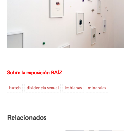
Sobre la exposición RAÍZ
butch
disidencia sexual
lesbianas
minerales
Relacionados