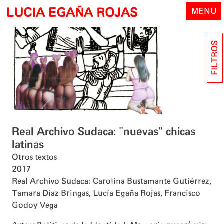
Skip
LUCIA EGAÑA ROJAS
MENU
to
content
FILTROS
Real Archivo Sudaca: "nuevas" chicas
latinas
Otros textos
2017
Real Archivo Sudaca: Carolina Bustamante Gutiérrez
,
Tamara Díaz Bringas
,
Lucía Egaña Rojas
,
Francisco
Godoy Vega