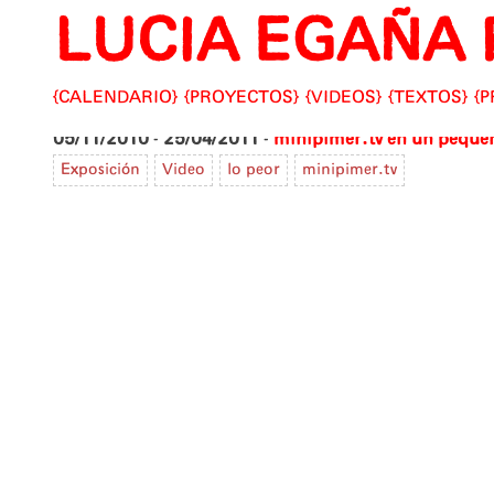
LUCIA EGAÑA 
Skip
to
content
CALENDARIO
PROYECTOS
VIDEOS
TEXTOS
P
05/11/2010
-
25/04/2011
-
minipimer.tv en un pequeñ
Exposición
Video
lo peor
minipimer.tv