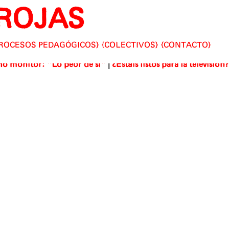
ROJAS
ROCESOS PEDAGÓGICOS
COLECTIVOS
CONTACTO
|
o monitor: "Lo peor de sí"
¿Estáis listos para la televisión?