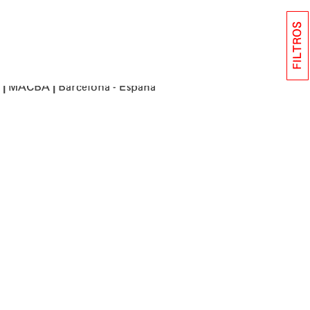
FILTROS
|
|
MACBA
Barcelona - España