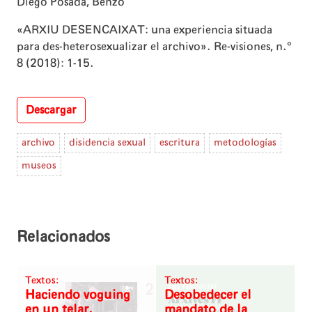
Diego Posada
,
Benzo
«ARXIU DESENCAIXAT: una experiencia situada
para des-heterosexualizar el archivo». Re-visiones, n.º
8 (2018): 1-15.
Descargar
archivo
disidencia sexual
escritura
metodologías
museos
Relacionados
Textos:
Textos:
Haciendo voguing
Desobedecer el
en un telar.
mandato de la