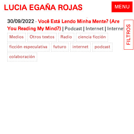
Skip
LUCIA EGAÑA ROJAS
MENU
to
content
30/09/2022
-
Você Está Lendo Minha Mente? (Are
FILTROS
|
|
|
You Reading My Mind?)
Podcast
Internet
Internet
Medios
Otros textos
Radio
ciencia ficción
ficción especulativa
futuro
internet
podcast
colaboración