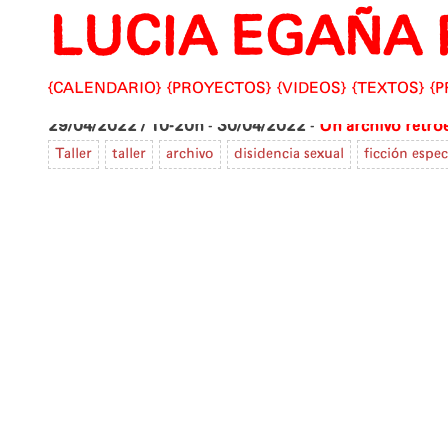
LUCIA EGAÑA 
Skip
to
content
CALENDARIO
PROYECTOS
VIDEOS
TEXTOS
P
29/04/2022 / 10-20h
-
30/04/2022
-
Un archivo retro
Taller
taller
archivo
disidencia sexual
ficción espec