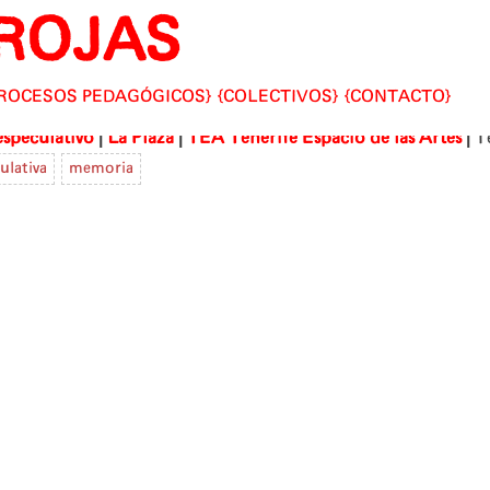
ROJAS
ROCESOS PEDAGÓGICOS
COLECTIVOS
CONTACTO
|
|
|
especulativo
La Plaza
TEA Tenerife Espacio de las Artes
T
ulativa
memoria