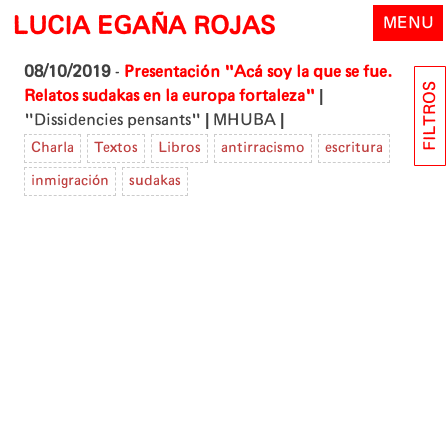
Skip
LUCIA EGAÑA ROJAS
MENU
to
content
08/10/2019
-
Presentación "Acá soy la que se fue.
FILTROS
|
Relatos sudakas en la europa fortaleza"
|
|
"Dissidencies pensants"
MHUBA
Charla
Textos
Libros
antirracismo
escritura
inmigración
sudakas