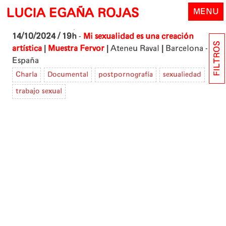
Skip
LUCIA EGAÑA ROJAS
MENU
to
content
14/10/2024 / 19h
-
Mi sexualidad es una creación
FILTROS
|
|
|
artística
Muestra Fervor
Ateneu Raval
Barcelona -
España
Charla
Documental
postpornografía
sexualiedad
trabajo sexual