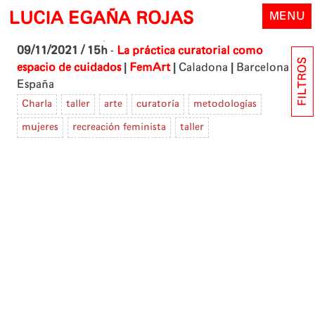
Skip
LUCIA EGAÑA ROJAS
MENU
to
content
09/11/2021 / 15h
-
La práctica curatorial como
FILTROS
|
|
|
espacio de cuidados
FemArt
Caladona
Barcelona -
España
Charla
taller
arte
curatoría
metodologías
mujeres
recreación feminista
taller