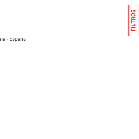
FILTROS
na - España