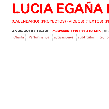
LUCIA EGAÑA 
Skip
to
content
CALENDARIO
PROYECTOS
VIDEOS
TEXTOS
P
|
27/05/2016 / 18.30h
-
Activación We need to talk
Efe
Charla
Performance
activaciones
subtítulos
tecno