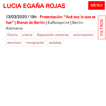
Skip
LUCIA EGAÑA ROJAS
MENU
to
content
13/03/2020 / 19h
-
Presentación "Acá soy la que se
FILTROS
|
|
|
fue"
Bienal de Berlín
ExRotaprint
Berlín -
Alemania
Charla
Libros
Exposición colectiva
antirracismo
escritura
inmigración
sudakas