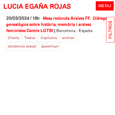
Skip
LUCIA EGAÑA ROJAS
MENU
to
content
20/03/2024 / 18h
-
Mesa redonda Arxives FF. Diàlegs
FILTROS
genealògics sobre història, memòria i arxives
|
feministes
Centre LGTBI
Barcelona - España
Charla
Textos
Capítulos
archivo
disidencia sexual
queer/cuir