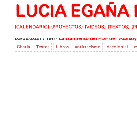
LUCIA EGAÑA 
Skip
to
content
CALENDARIO
PROYECTOS
VIDEOS
TEXTOS
P
03/06/2021 / 19h
-
Lanzamiento del PDF de "Acá soy 
Charla
Textos
Libros
antirracismo
decolonial
e