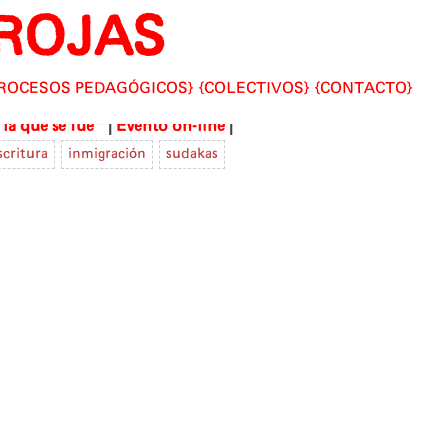
ROJAS
ROCESOS PEDAGÓGICOS
COLECTIVOS
CONTACTO
|
|
la que se fue"
Evento on-line
scritura
inmigración
sudakas