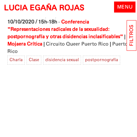
Skip
LUCIA EGAÑA ROJAS
MENU
to
content
10/10/2020 / 15h-18h
-
Conferencia
FILTROS
"Representaciones radicales de la sexualidad:
|
postpornografía y otras disidencias inclasificables"
|
|
Mojaera Crítica
Circuito Queer Puerto Rico
Puerto
Rico
Charla
Clase
disidencia sexual
postpornografía