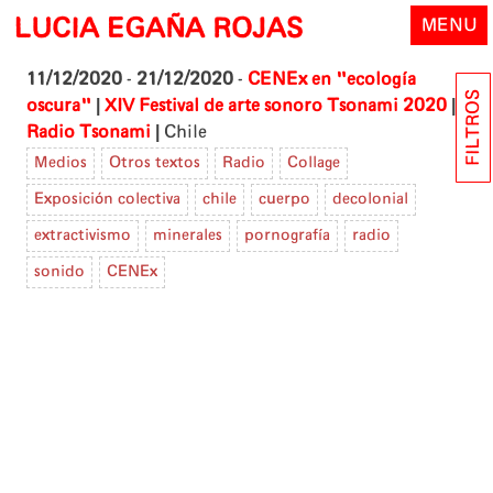
Skip
LUCIA EGAÑA ROJAS
MENU
to
content
11/12/2020
-
21/12/2020
-
CENEx en "ecología
FILTROS
|
|
oscura"
XIV Festival de arte sonoro Tsonami 2020
|
Radio Tsonami
Chile
Medios
Otros textos
Radio
Collage
Exposición colectiva
chile
cuerpo
decolonial
extractivismo
minerales
pornografía
radio
sonido
CENEx