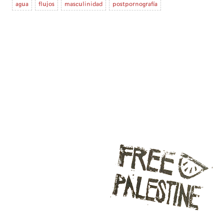
agua
flujos
masculinidad
postpornografía