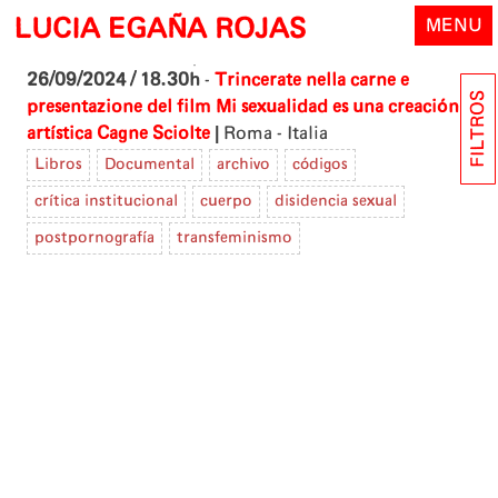
Skip
LUCIA EGAÑA ROJAS
MENU
to
content
26/09/2024 / 18.30h
-
Trincerate nella carne e
FILTROS
presentazione del film Mi sexualidad es una creación
|
artística
Cagne Sciolte
Roma - Italia
Libros
Documental
archivo
códigos
crítica institucional
cuerpo
disidencia sexual
postpornografía
transfeminismo