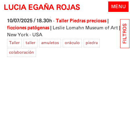
Skip
LUCIA EGAÑA ROJAS
MENU
to
content
|
10/07/2025 / 18.30h
-
Taller Piedras preciosas
FILTROS
|
|
ficciones patógenas
Leslie Lomahn Museum of Art
New York - USA
Taller
taller
amuletos
oráculo
piedra
colaboración