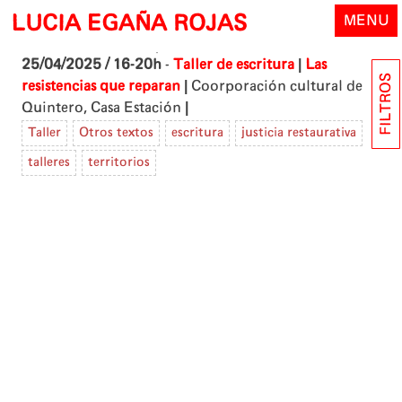
Skip
LUCIA EGAÑA ROJAS
MENU
to
content
|
25/04/2025 / 16-20h
-
Taller de escritura
Las
FILTROS
|
resistencias que reparan
Coorporación cultural de
|
Quintero, Casa Estación
Taller
Otros textos
escritura
justicia restaurativa
talleres
territorios