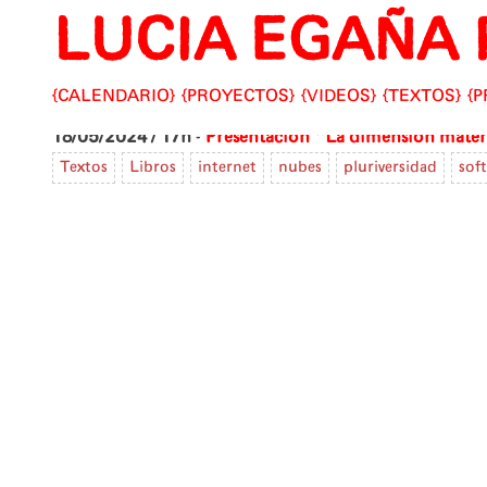
LUCIA EGAÑA 
Skip
to
content
CALENDARIO
PROYECTOS
VIDEOS
TEXTOS
P
18/05/2024 / 17h
-
Presentación "La dimensión materi
Textos
Libros
internet
nubes
pluriversidad
soft