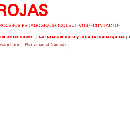
ROJAS
ROCESOS PEDAGÓGICOS
COLECTIVOS
CONTACTO
|
|
al de las nubes"
La furia del libro y la cultura anarquista
ware libre
Pluriversidad Nómade