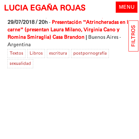
Skip
LUCIA EGAÑA ROJAS
MENU
to
content
29/07/2018 / 20h
-
Presentación "Atrincheradas en la
FILTROS
carne" (presentan Laura Milano, Virginia Cano y
|
Romina Smiraglia)
Casa Brandon
Buenos Aires -
Argentina
Textos
Libros
escritura
postpornografía
sexualidad