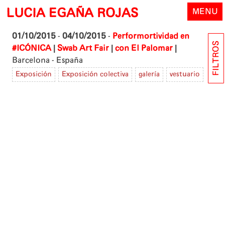
Skip
LUCIA EGAÑA ROJAS
MENU
to
content
01/10/2015
-
04/10/2015
-
Performortividad en
FILTROS
|
|
|
#ICÓNICA
Swab Art Fair
con El Palomar
Barcelona - España
Exposición
Exposición colectiva
galería
vestuario