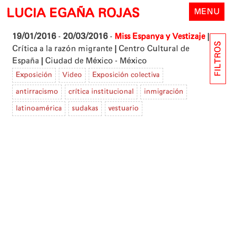
Skip
LUCIA EGAÑA ROJAS
MENU
to
content
|
19/01/2016
-
20/03/2016
-
Miss Espanya y Vestizaje
FILTROS
|
Crítica a la razón migrante
Centro Cultural de
|
España
Ciudad de México - México
Exposición
Video
Exposición colectiva
antirracismo
crítica institucional
inmigración
latinoamérica
sudakas
vestuario