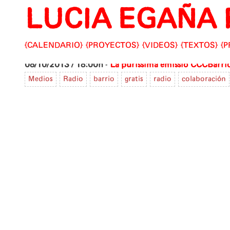
LUCIA EGAÑA 
Skip
to
content
CALENDARIO
PROYECTOS
VIDEOS
TEXTOS
P
08/10/2013 / 18:00h
-
La purissima emissió
CCCBarri
Medios
Radio
barrio
gratis
radio
colaboración