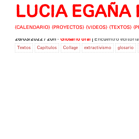
LUCIA EGAÑA 
Skip
to
content
CALENDARIO
PROYECTOS
VIDEOS
TEXTOS
P
|
26/03/2022 / 20h
-
Glosario oral
Encuentro editorial
Textos
Capítulos
Collage
extractivismo
glosario