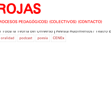
ROJAS
ROCESOS PEDAGÓGICOS
COLECTIVOS
CONTACTO
|
 Toda la Teoría del Universo
Revista Rudimentos / Teatro 
oralidad
podcast
poesía
CENEx