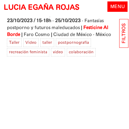
Skip
LUCIA EGAÑA ROJAS
MENU
to
content
23/10/2023 / 15-18h
-
25/10/2023
- Fantasías
FILTROS
|
postporno y futuros maleducados
Festicine Al
|
|
Borde
Faro Cosmo
Ciudad de México - México
Taller
Video
taller
postpornografía
recreación feminista
video
colaboración