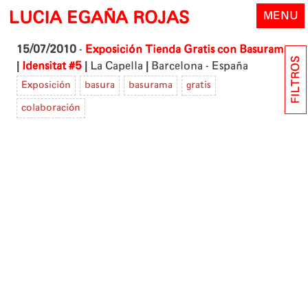
Skip
LUCIA EGAÑA ROJAS
MENU
to
content
15/07/2010
-
Exposición Tienda Gratis con Basurama
FILTROS
|
|
|
Idensitat #5
La Capella
Barcelona - España
Exposición
basura
basurama
gratis
colaboración