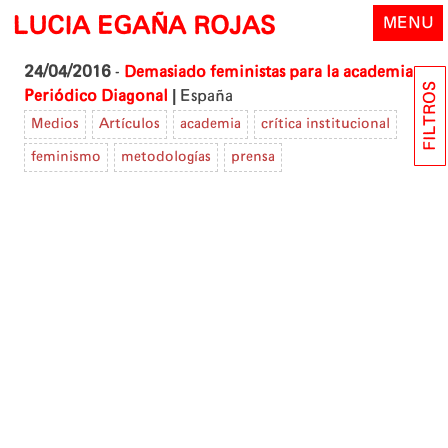
Skip
LUCIA EGAÑA ROJAS
MENU
to
content
24/04/2016
-
Demasiado feministas para la academia
FILTROS
|
Periódico Diagonal
España
Medios
Artículos
academia
crítica institucional
feminismo
metodologías
prensa