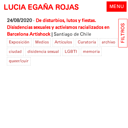
Skip
LUCIA EGAÑA ROJAS
MENU
to
content
24/08/2020
-
De disturbios, lutos y fiestas.
FILTROS
Disisdencias sexuales y activismos racializados en
|
Barcelona
Artishock
Santiago de Chile
Exposición
Medios
Artículos
Curatoría
archivo
ciudad
disidencia sexual
LGBTI
memoria
queer/cuir