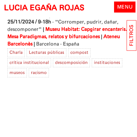
Skip
LUCIA EGAÑA ROJAS
MENU
to
content
25/11/2024 / 9-18h
- "Corromper, pudrir, dañar,
FILTROS
|
descomponer"
Museu Habitat: Capgirar encanteris.
|
Mesa Paradigmas, relatos y bifurcaciones
Ateneu
|
Barcelonès
Barcelona - España
Charla
Lecturas públicas
compost
crítica institucional
descomposición
instituciones
museos
racismo