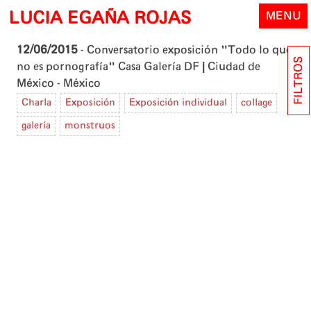
Skip
LUCIA EGAÑA ROJAS
MENU
to
content
12/06/2015
- Conversatorio exposición "Todo lo que
FILTROS
|
no es pornografía"
Casa Galería DF
Ciudad de
México - México
Charla
Exposición
Exposición individual
collage
galería
monstruos